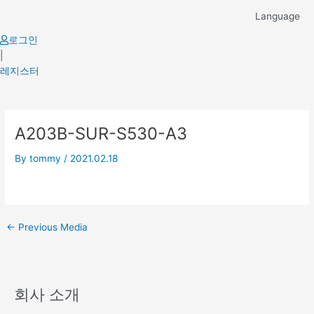
Skip
Language
to
content
로그인
|
레지스터
Post
A203B-SUR-S530-A3
navigation
By
tommy
/
2021.02.18
←
Previous Media
회사 소개