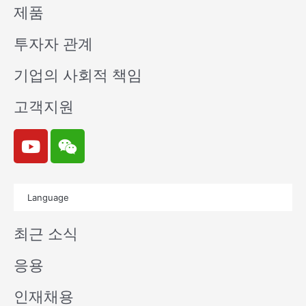
제품
투자자 관계
기업의 사회적 책임
고객지원
Y
W
o
e
u
i
t
x
Language
u
i
b
n
최근 소식
e
응용
인재채용