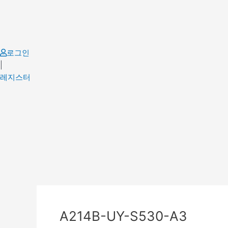
Skip
to
content
로그인
|
레지스터
Post
navigation
A214B-UY-S530-A3