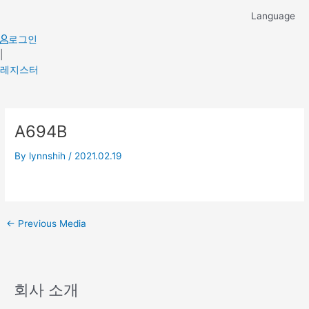
Skip
Language
to
content
로그인
|
레지스터
Post
A694B
navigation
By
lynnshih
/
2021.02.19
←
Previous Media
회사 소개