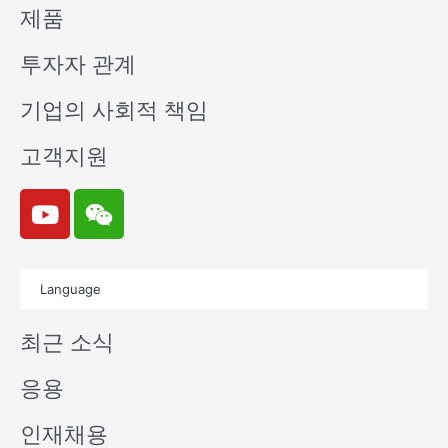
제품
투자자 관계
기업의 사회적 책임
고객지원
Y
W
o
e
u
i
t
x
Language
u
i
b
n
최근 소식
e
응용
인재채용