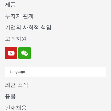
제품
투자자 관계
기업의 사회적 책임
고객지원
Y
W
o
e
u
i
t
x
Language
u
i
b
n
최근 소식
e
응용
인재채용