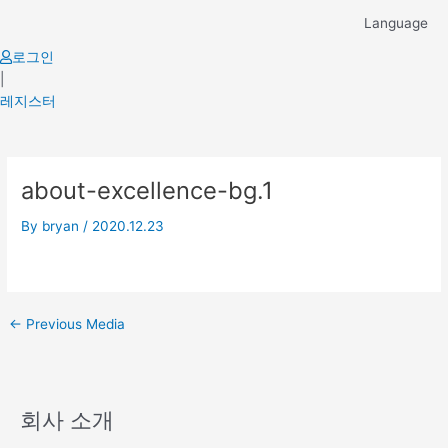
Skip
Language
to
content
로그인
|
레지스터
Post
about-excellence-bg.1
navigation
By
bryan
/
2020.12.23
←
Previous Media
회사 소개