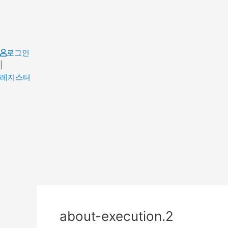
Skip
to
content
로그인
|
레지스터
Post
navigation
about-execution.2