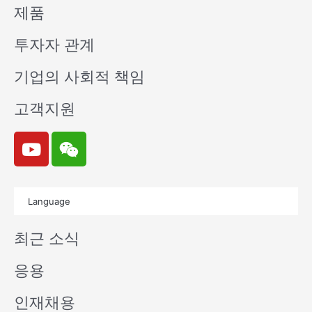
제품
투자자 관계
기업의 사회적 책임
고객지원
Y
W
o
e
u
i
t
x
Language
u
i
b
n
최근 소식
e
응용
인재채용