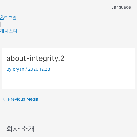
Skip
Language
to
content
로그인
|
레지스터
Post
about-integrity.2
navigation
By
bryan
/
2020.12.23
←
Previous Media
회사 소개