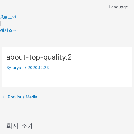
Skip
Language
to
content
로그인
|
레지스터
Post
about-top-quality.2
navigation
By
bryan
/
2020.12.23
←
Previous Media
회사 소개