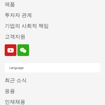
제품
투자자 관계
기업의 사회적 책임
고객지원
Y
W
o
e
u
i
t
x
Language
u
i
b
n
최근 소식
e
응용
인재채용