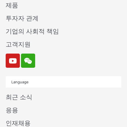
제품
투자자 관계
기업의 사회적 책임
고객지원
Y
W
o
e
u
i
t
x
Language
u
i
b
n
최근 소식
e
응용
인재채용