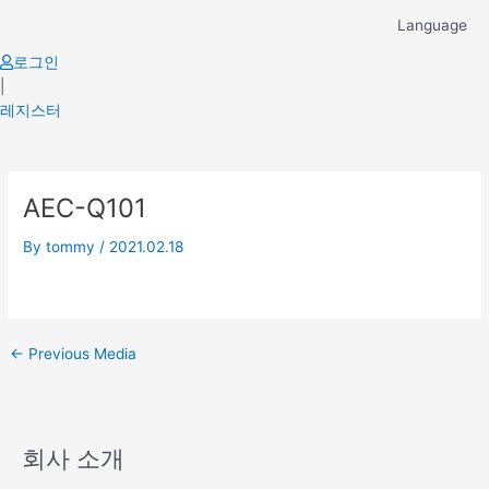
Skip
Language
to
content
로그인
|
레지스터
Post
AEC-Q101
navigation
By
tommy
/
2021.02.18
←
Previous Media
회사 소개