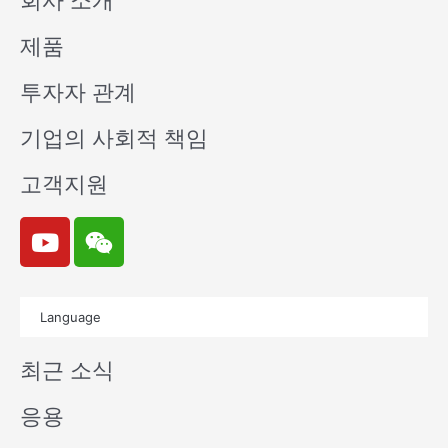
회사 소개
제품
투자자 관계
기업의 사회적 책임
고객지원
Y
W
o
e
u
i
t
x
Language
u
i
b
n
최근 소식
e
응용