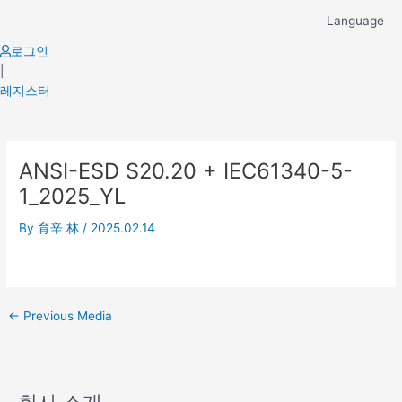
Skip
Language
to
content
로그인
|
레지스터
Post
ANSI-ESD S20.20 + IEC61340-5-
navigation
1_2025_YL
By
育辛 林
/
2025.02.14
←
Previous Media