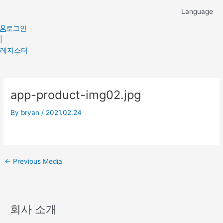
Skip
Language
to
content
로그인
|
레지스터
Post
app-product-img02.jpg
navigation
By
bryan
/
2021.02.24
←
Previous Media
회사 소개