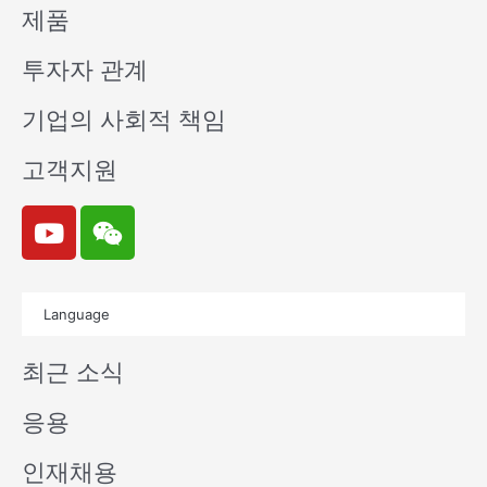
제품
투자자 관계
기업의 사회적 책임
고객지원
Y
W
o
e
u
i
t
x
Language
u
i
b
n
최근 소식
e
응용
인재채용