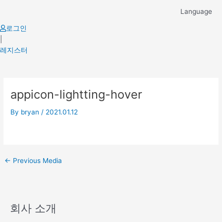
Skip
Language
to
content
로그인
|
레지스터
Post
appicon-lightting-hover
navigation
By
bryan
/
2021.01.12
←
Previous Media
회사 소개