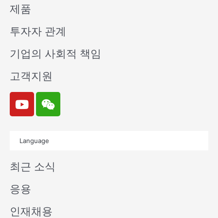
제품
투자자 관계
기업의 사회적 책임
고객지원
Y
W
o
e
u
i
t
x
Language
u
i
b
n
최근 소식
e
응용
인재채용