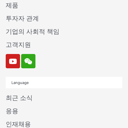
제품
투자자 관계
기업의 사회적 책임
고객지원
Y
W
o
e
u
i
t
x
Language
u
i
b
n
최근 소식
e
응용
인재채용