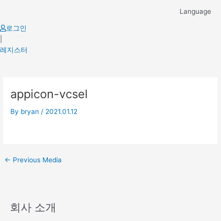
Skip
Language
to
content
로그인
|
레지스터
Post
appicon-vcsel
navigation
By
bryan
/
2021.01.12
←
Previous Media
회사 소개