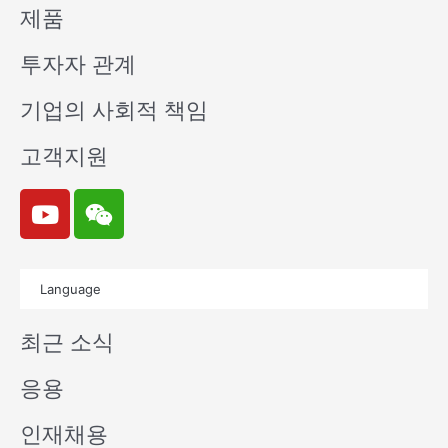
제품
투자자 관계
기업의 사회적 책임
고객지원
Y
W
o
e
u
i
t
x
Language
u
i
b
n
최근 소식
e
응용
인재채용