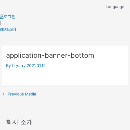
Skip
Language
to
content
로그인
|
레지스터
Post
application-banner-bottom
navigation
By
bryan
/
2021.01.12
←
Previous Media
회사 소개