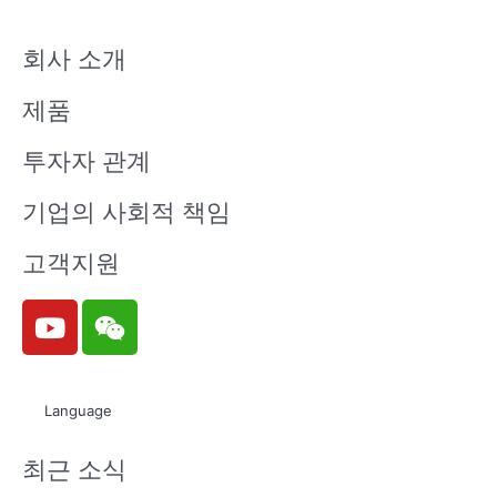
회사 소개
제품
투자자 관계
기업의 사회적 책임
고객지원
Y
W
o
e
u
i
t
x
Language
u
i
b
n
최근 소식
e