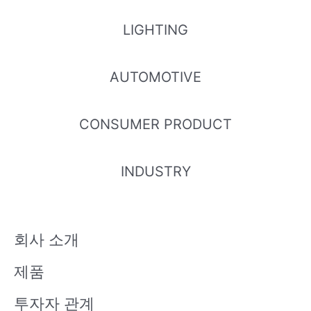
G
G
G
LIGHTING
EL357N-G
EL121N-G
EL357NL-
EL357NH-
AUTOMOTIVE
G
G
CONSUMER PRODUCT
EL357NU-
EL205
EL206
EL207
INDUSTRY
G
회사 소개
EL208
EL211
EL212
EL213
제품
투자자 관계
EL215
EL216
EL217
ELD205