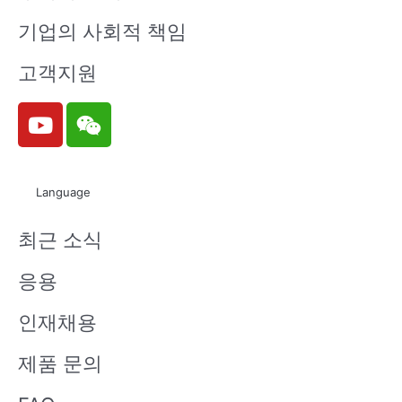
기업의 사회적 책임
고객지원
ELD206
ELD207
ELD211
ELD213
Y
W
o
e
u
i
t
x
ELD217
EL1010-G
EL1012-G
EL1013-G
Language
u
i
b
n
최근 소식
e
EL1014-G
EL1017-G
EL1018-G
EL1019-G
응용
인재채용
EL101L-G
EL1010H-
EL101U-G
EL1110-G
제품 문의
G