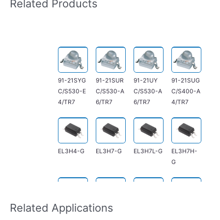
Related Products
91-21SYG
91-21SUR
91-21UY
91-21SUG
C/S530-E
C/S530-A
C/S530-A
C/S400-A
4/TR7
6/TR7
6/TR7
4/TR7
EL3H4-G
EL3H7-G
EL3H7L-G
EL3H7H-
G
Related Applications
EL3H7U-
ELQ3H4-
ELQ3H7-
EL354N-G