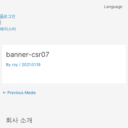
Skip
Language
to
content
로그인
|
레지스터
Post
banner-csr07
navigation
By
roy
/
2021.01.19
←
Previous Media
회사 소개