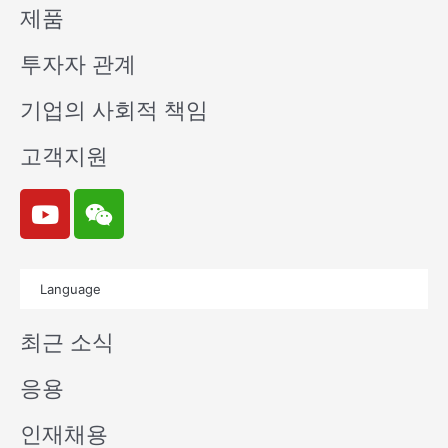
제품
투자자 관계
기업의 사회적 책임
고객지원
Y
W
o
e
u
i
t
x
Language
u
i
b
n
최근 소식
e
응용
인재채용