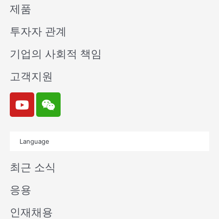
제품
투자자 관계
기업의 사회적 책임
고객지원
Y
W
o
e
u
i
t
x
Language
u
i
b
n
최근 소식
e
응용
인재채용