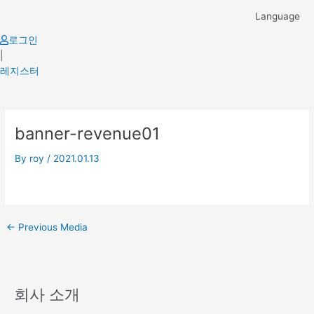
Skip
Language
to
content
로그인
|
레지스터
Post
banner-revenue01
navigation
By
roy
/
2021.01.13
←
Previous Media
회사 소개