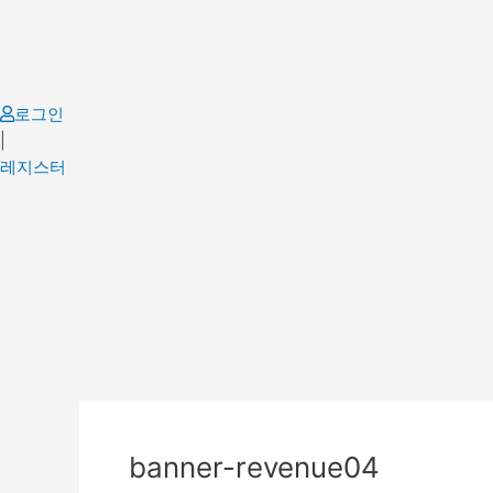
Skip
to
content
로그인
|
레지스터
Post
navigation
banner-revenue04