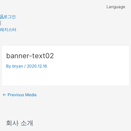
Skip
Language
to
content
로그인
|
레지스터
Post
banner-text02
navigation
By
bryan
/
2020.12.16
←
Previous Media
회사 소개