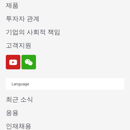
제품
투자자 관계
기업의 사회적 책임
고객지원
Y
W
o
e
u
i
t
x
Language
u
i
b
n
최근 소식
e
응용
인재채용