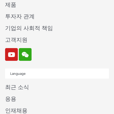
제품
투자자 관계
기업의 사회적 책임
고객지원
Y
W
o
e
u
i
t
x
Language
u
i
b
n
최근 소식
e
응용
인재채용