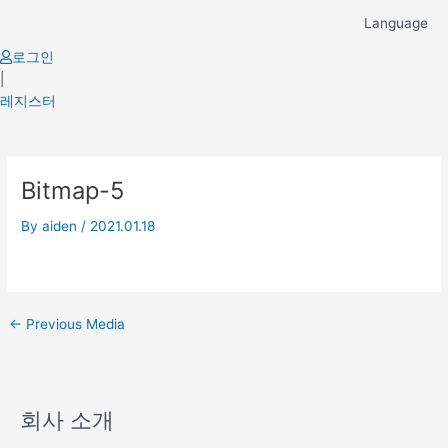
Skip
Language
to
content
로그인
|
레지스터
Post
Bitmap-5
navigation
By
aiden
/
2021.01.18
←
Previous Media
회사 소개