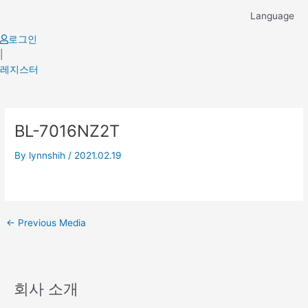
Skip
Language
to
content
로그인
|
레지스터
Post
BL-7016NZ2T
navigation
By
lynnshih
/
2021.02.19
←
Previous Media
회사 소개