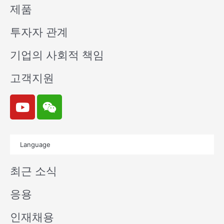
제품
투자자 관계
기업의 사회적 책임
고객지원
Y
W
o
e
u
i
t
x
Language
u
i
b
n
최근 소식
e
응용
인재채용