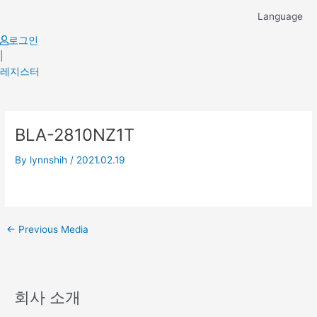
Skip
Language
to
content
로그인
|
레지스터
Post
BLA-2810NZ1T
navigation
By
lynnshih
/
2021.02.19
←
Previous Media
회사 소개