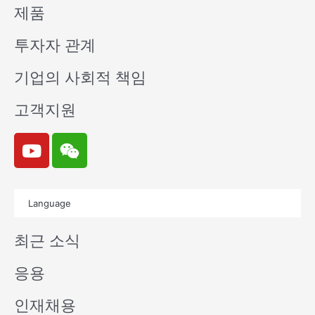
제품
투자자 관계
기업의 사회적 책임
고객지원
Y
W
o
e
u
i
t
x
Language
u
i
b
n
최근 소식
e
응용
인재채용