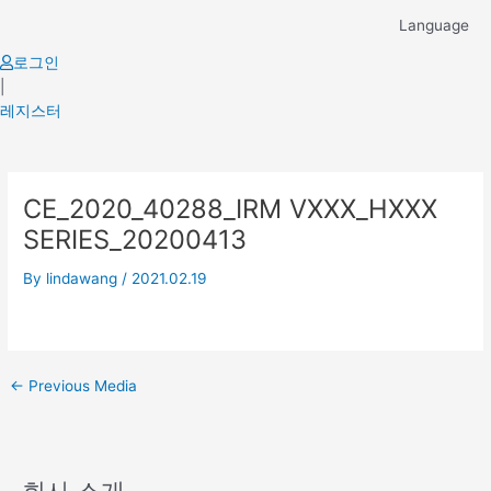
Skip
Language
to
content
로그인
|
레지스터
Post
CE_2020_40288_IRM VXXX_HXXX
navigation
SERIES_20200413
By
lindawang
/
2021.02.19
←
Previous Media