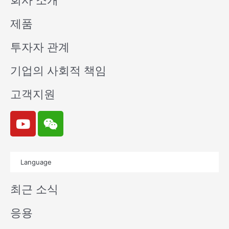
회사 소개
제품
투자자 관계
기업의 사회적 책임
고객지원
Y
W
o
e
u
i
t
x
Language
u
i
b
n
최근 소식
e
응용