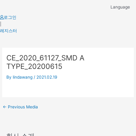
Skip
Language
to
content
로그인
|
레지스터
Post
CE_2020_61127_SMD A
navigation
TYPE_20200615
By
lindawang
/
2021.02.19
←
Previous Media