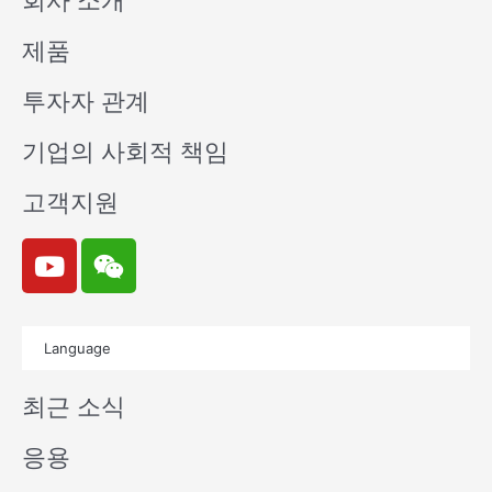
회사 소개
제품
투자자 관계
기업의 사회적 책임
고객지원
Y
W
o
e
u
i
t
x
Language
u
i
b
n
최근 소식
e
응용