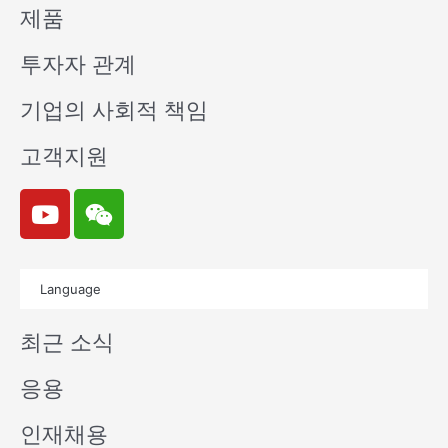
제품
투자자 관계
기업의 사회적 책임
고객지원
Y
W
o
e
u
i
t
x
Language
u
i
b
n
최근 소식
e
응용
인재채용