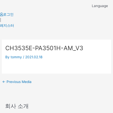
Skip
Language
to
content
로그인
|
레지스터
Post
CH3535E-PA3501H-AM_V3
navigation
By
tommy
/
2021.02.18
←
Previous Media
회사 소개