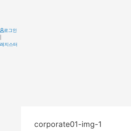
Skip
to
content
로그인
|
레지스터
Post
navigation
corporate01-img-1