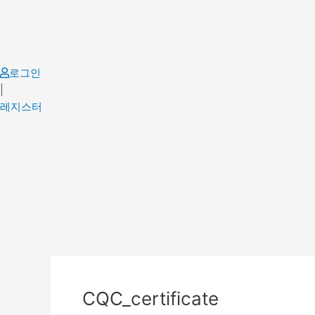
Skip
to
content
로그인
|
레지스터
Post
navigation
CQC_certificate