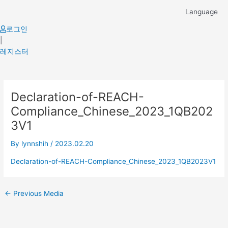
Skip
Language
to
content
로그인
|
레지스터
Post
Declaration-of-REACH-
navigation
Compliance_Chinese_2023_1QB202
3V1
By
lynnshih
/
2023.02.20
Declaration-of-REACH-Compliance_Chinese_2023_1QB2023V1
←
Previous Media