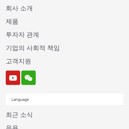
회사 소개
제품
투자자 관계
기업의 사회적 책임
고객지원
Y
W
o
e
u
i
t
x
Language
u
i
b
n
최근 소식
e
응용