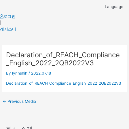
Skip
Language
to
content
로그인
|
레지스터
Post
Declaration_of_REACH_Compliance
navigation
_English_2022_2QB2022V3
By
lynnshih
/
2022.07.18
Declaration_of_REACH_Compliance_English_2022_2QB2022V3
←
Previous Media