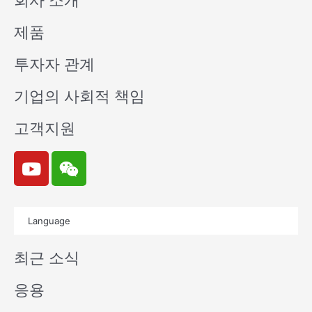
회사 소개
제품
투자자 관계
기업의 사회적 책임
고객지원
Y
W
o
e
u
i
t
x
Language
u
i
b
n
최근 소식
e
응용