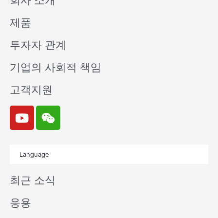
회사 소개
제품
투자자 관계
기업의 사회적 책임
고객지원
Y
W
o
e
u
i
t
x
Language
u
i
b
n
최근 소식
e
응용