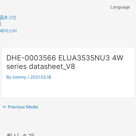
Skip
Language
to
content
로그인
|
레지스터
Post
DHE-0003566 ELUA3535NU3 4W
navigation
series datasheet_V8
By
tommy
/
2021.02.18
←
Previous Media