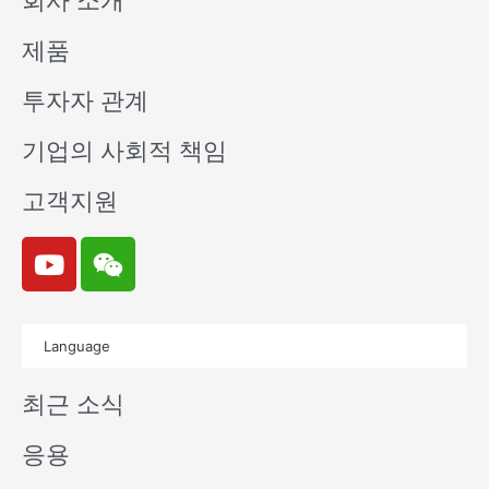
회사 소개
제품
투자자 관계
기업의 사회적 책임
고객지원
Y
W
o
e
u
i
t
x
Language
u
i
b
n
최근 소식
e
응용