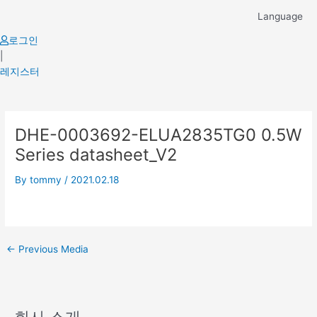
Skip
Language
to
content
로그인
|
레지스터
Post
DHE-0003692-ELUA2835TG0 0.5W
navigation
Series datasheet_V2
By
tommy
/
2021.02.18
←
Previous Media