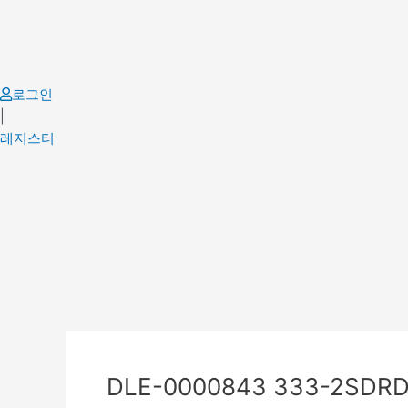
Skip
to
content
로그인
|
레지스터
Post
navigation
DLE-0000843 333-2SDRD