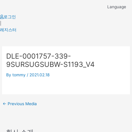
Skip
Language
to
content
로그인
|
레지스터
Post
DLE-0001757-339-
navigation
9SURSUGSUBW-S1193_V4
By
tommy
/
2021.02.18
←
Previous Media