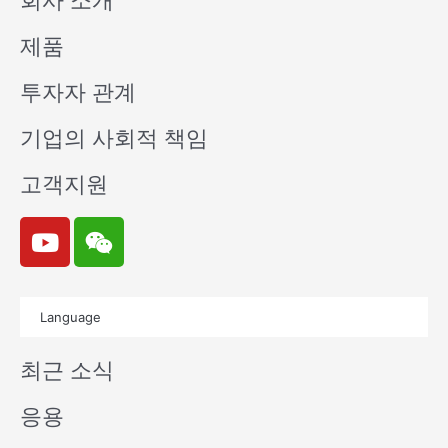
회사 소개
제품
투자자 관계
기업의 사회적 책임
고객지원
Y
W
o
e
u
i
t
x
Language
u
i
b
n
최근 소식
e
응용