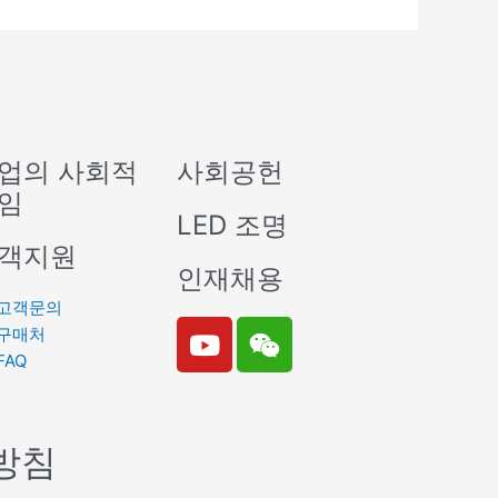
업의 사회적
사회공헌
임
LED 조명
객지원
인재채용
고객문의
Y
W
구매처
o
e
FAQ
u
i
t
x
u
i
방침
b
n
e