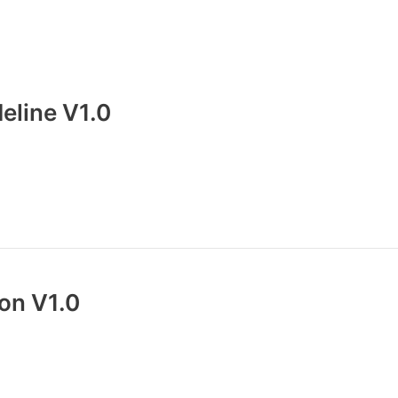
eline V1.0
ion V1.0