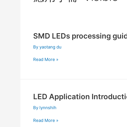
SMD LEDs processing guid
SMD
LEDs
By
yaotang du
processing
guideline
Read More »
V1.0
LED Application Introduct
LED
Application
By
lynnshih
Introduction
V1.0
Read More »