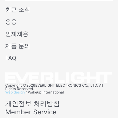
b
n
최근 소식
e
응용
인재채용
제품 문의
FAQ
Copyright ©2026EVERLIGHT ELECTRONICS CO., LTD. All
Rights Reserved.
Web design
: Wakeup International
개인정보 처리방침
Member Service