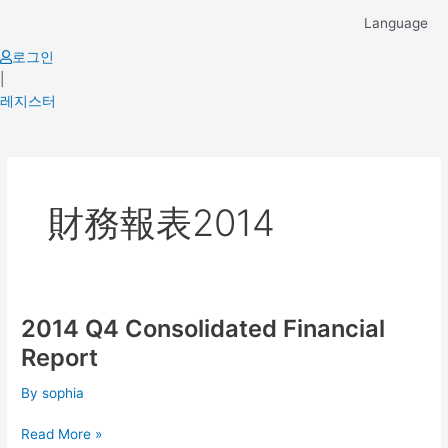
Skip
Language
to
content
로그인
|
레지스터
財務報表2014
2014 Q4 Consolidated Financial
2014
Q4
Report
Consolidated
Financial
By
sophia
Report
Read More »