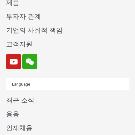
제품
투자자 관계
기업의 사회적 책임
고객지원
Y
W
o
e
u
i
t
x
Language
u
i
b
n
최근 소식
e
응용
인재채용