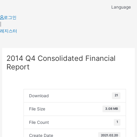
Skip
Language
to
content
로그인
|
레지스터
Post
2014 Q4 Consolidated Financial
navigation
Report
Download
21
File Size
3.08 MB
File Count
1
Create Date
2021.02.20