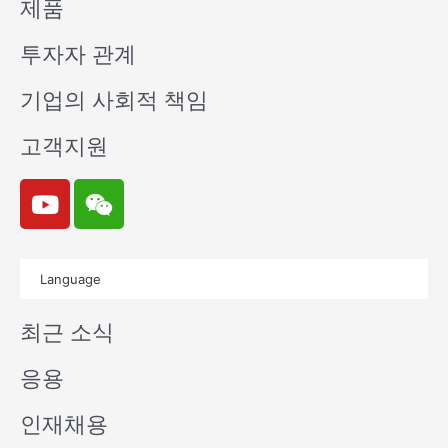
제품
투자자 관계
기업의 사회적 책임
고객지원
Y
W
o
e
u
i
t
x
Language
u
i
b
n
최근 소식
e
응용
인재채용