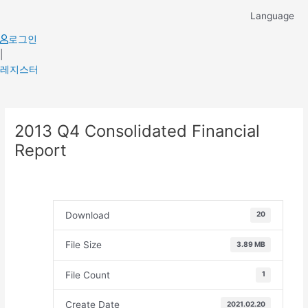
Skip
Language
to
content
로그인
|
레지스터
Post
2013 Q4 Consolidated Financial
navigation
Report
Download
20
File Size
3.89 MB
File Count
1
Create Date
2021.02.20