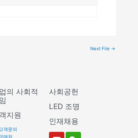
Next File
→
업의 사회적
사회공헌
임
LED 조명
객지원
인재채용
고객문의
Y
W
구매처