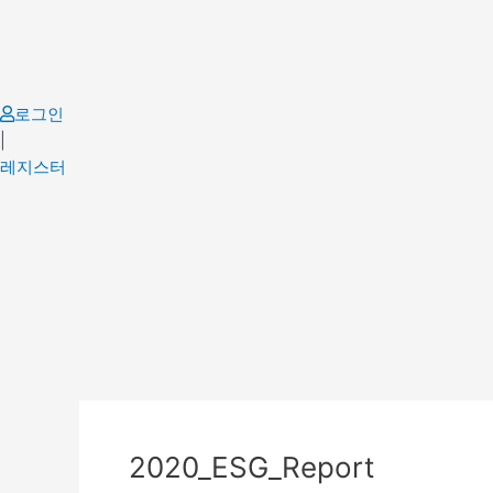
Skip
to
content
로그인
|
레지스터
Post
navigation
2020_ESG_Report