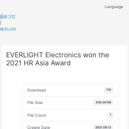
Skip
Language
to
content
로그인
|
레지스터
Post
EVERLIGHT Electronics won the
navigation
2021 HR Asia Award
Download
116
File Size
438.00 KB
File Count
1
Create Date
2021.09.13