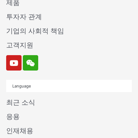
제품
투자자 관계
기업의 사회적 책임
고객지원
Y
W
o
e
u
i
t
x
Language
u
i
b
n
최근 소식
e
응용
인재채용