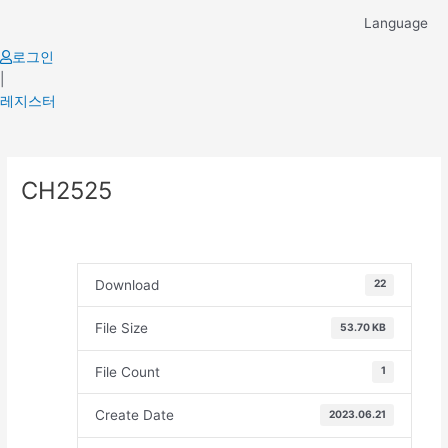
Skip
Language
to
content
로그인
|
레지스터
Post
CH2525
navigation
Download
22
File Size
53.70 KB
File Count
1
Create Date
2023.06.21