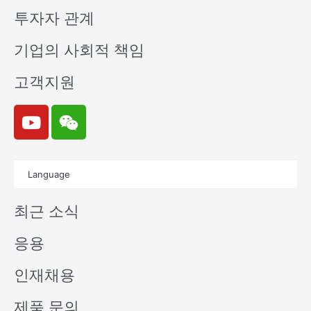
투자자 관계
기업의 사회적 책임
고객지원
Y
W
o
e
u
i
t
x
Language
u
i
b
n
최근 소식
e
응용
인재채용
제품 문의