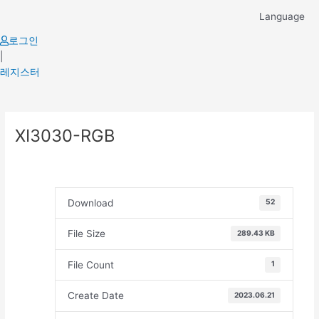
Skip
Language
to
content
로그인
|
레지스터
Post
XI3030-RGB
navigation
Download
52
File Size
289.43 KB
File Count
1
Create Date
2023.06.21