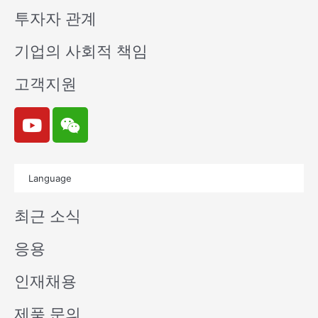
투자자 관계
기업의 사회적 책임
고객지원
Y
W
o
e
u
i
t
x
Language
u
i
b
n
최근 소식
e
응용
인재채용
제품 문의