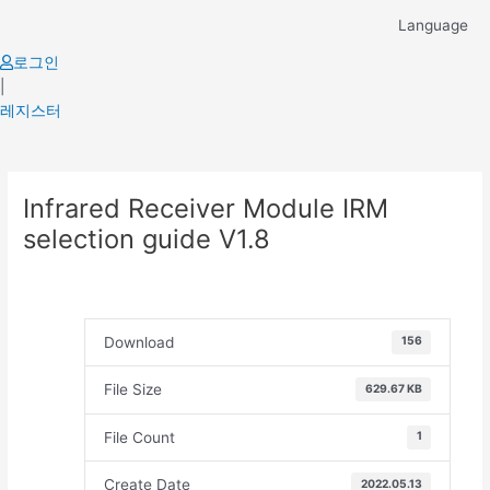
Skip
Language
to
content
로그인
|
레지스터
Post
Infrared Receiver Module IRM
navigation
selection guide V1.8
Download
156
File Size
629.67 KB
File Count
1
Create Date
2022.05.13