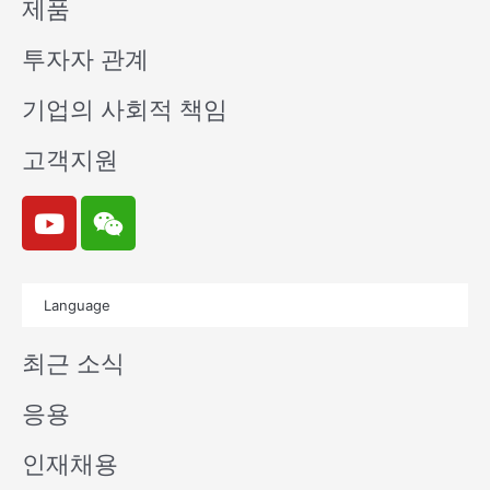
제품
투자자 관계
기업의 사회적 책임
고객지원
Y
W
o
e
u
i
t
x
Language
u
i
b
n
최근 소식
e
응용
인재채용