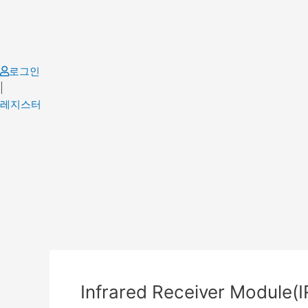
Skip
to
content
로그인
|
레지스터
Post
navigation
Infrared Receiver Module(I