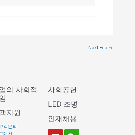
Next File
→
업의 사회적
사회공헌
임
LED 조명
객지원
인재채용
고객문의
Y
W
구매처