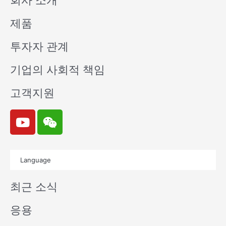
회사 소개
제품
투자자 관계
기업의 사회적 책임
고객지원
Y
W
o
e
u
i
t
x
Language
u
i
b
n
최근 소식
e
응용