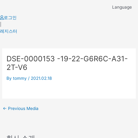
Skip
Language
to
content
로그인
|
레지스터
Post
DSE-0000153 -19-22-G6R6C-A31-
navigation
2T-V6
By
tommy
/
2021.02.18
←
Previous Media