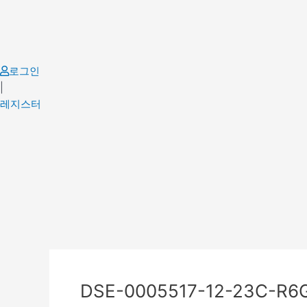
Skip
to
content
로그인
|
레지스터
Post
navigation
DSE-0005517-12-23C-R6