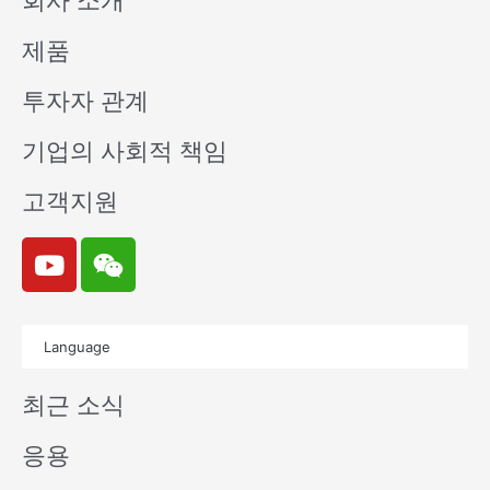
회사 소개
제품
투자자 관계
기업의 사회적 책임
고객지원
Y
W
o
e
u
i
t
x
Language
u
i
b
n
최근 소식
e
응용