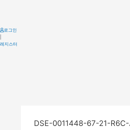
Skip
to
content
로그인
|
레지스터
Post
navigation
DSE-0011448-67-21-R6C