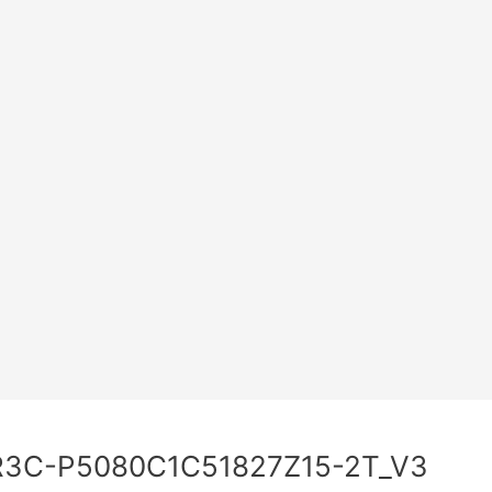
R3C-P5080C1C51827Z15-2T_V3