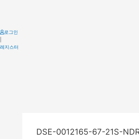
Skip
to
content
로그인
|
레지스터
Post
navigation
DSE-0012165-67-21S-ND