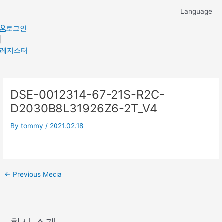
Skip
Language
to
content
로그인
|
레지스터
Post
DSE-0012314-67-21S-R2C-
navigation
D2030B8L31926Z6-2T_V4
By
tommy
/
2021.02.18
←
Previous Media