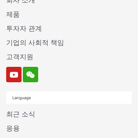
회사 소개
제품
투자자 관계
기업의 사회적 책임
고객지원
Y
W
o
e
u
i
t
x
Language
u
i
b
n
최근 소식
e
응용