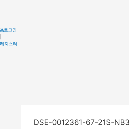
Skip
to
content
로그인
|
레지스터
Post
navigation
DSE-0012361-67-21S-NB